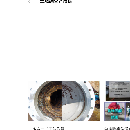
土壌調査と改良
トルネード工法洗浄
自走除染洗浄