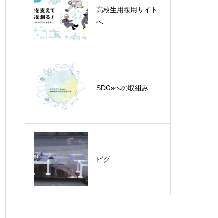
高校生用採用サイト
へ
COW自動化
SDGsへの取組み
ため池管理システ
ム・水門管理システ
ム
ピグ