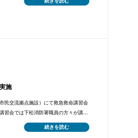
続きを読む
善○資源のリサイクル○産業廃棄物処理会
ックサイト
実施
市民交流拠点施設）にて救急救命講習会
講習会では下松消防署職員の方々が講師
方をはじめ人工呼吸の方法や心臓マッサ
続きを読む
に役立つ知識を身につけることができま