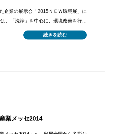
た企業の展示会「2015ＮＥＷ環境展」に
では、「洗浄」を中心に、環境改善を行っ
〇「キズミー1」鋼製支柱路面境界部腐食
続きを読む
イクロ・ナノバブルを用いた高効率油水分
子会場：東京ビックサ
業メッセ2014
業メッセ2014」へ 出展全国から多彩な