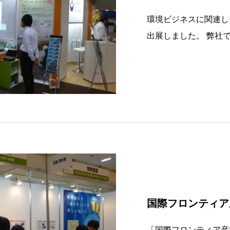
環境ビジネスに関連し
出展しました。 弊社
ています。展示内容 
調査システム 〇 マ
離システム 会場の様
国際フロンティア産
「国際フロンティア産