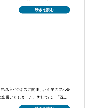
野の最新技術・製品が一堂に集結しまし
続きを読む
イクロ/ナノバブルを用いた高効率油水分
表内容（やまぐち産業振
へ出展環境ビジネスに関連した企業の展示会
」に出展いたしました。弊社では、「洗
善を行っています。○水・土壌等 環境