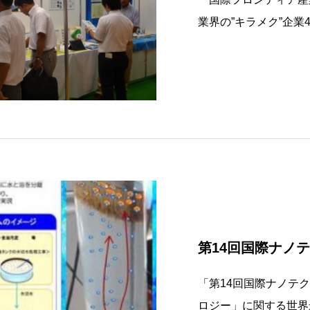
業界の”キラメク”企業
ティア産業メッセ」に
紹介内容○キズミー（
テム）○ロボットアー
第14回国際ナノ
「第14回国際ナノテ
ロジー」に関する世界