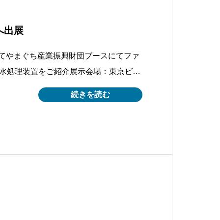
7 へ出展
17においてやまぐち産業振興財団ブースにてファ
水処理装置をご紹介展示会場：東京ビッ
振興財団ブース 小間番号６Vー１９開
続きを読む
15日～17日展示内容：ファインバブルを用
介・説明動