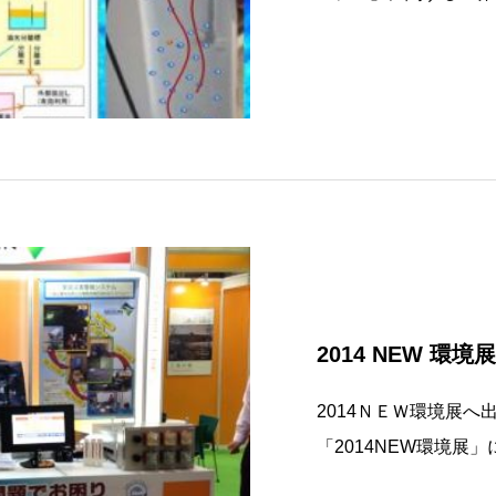
料・素材等、様々な分
た。展示発表内容「マ
離技術の開発」展示発
2014 NEW 環境展
2014ＮＥＷ環境展
「2014NEW環境展
浄」を中心に、環境改