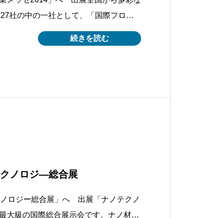
427社の中の一社として、「国際フロン
て弊社の事業内容の紹介いたしました。
続きを読む
標識等設置後の地面付近の腐食検査シス
ム（多関節の遠隔操作ロボット）○ウォー
テクノロジ―総合展
クノロジー総合展」へ 出展「ナノテクノ
最大級の国際総合展示会です。ナノ材