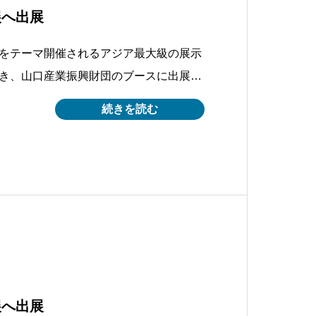
展へ出展
をテーマ開催されるアジア最大級の展示
き、山口産業振興財団のブースに出展さ
ブースへお立ち寄り頂きました皆様、お
続きを読む
感謝申し上げます。現地では、詳細に関
だける対応が出来なかったこと、大変申
展へ出展