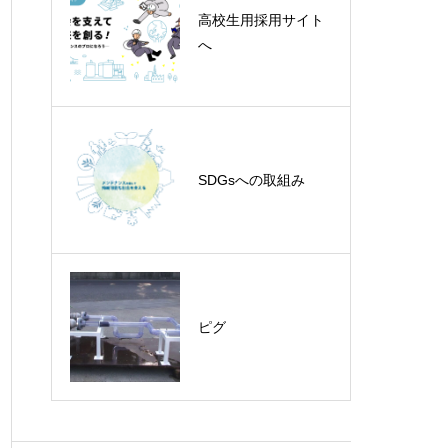
高校生用採用サイト
へ
トルネード工法洗浄
SDGsへの取組み
ピグ
ピグ