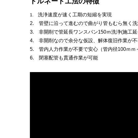
トルネード工法の特徴
洗浄速度が速く工期の短縮を実現
1.
2. 管壁に沿って進むので曲がり管もむら無く洗
3. 非開削で管延長ワンスパン150ｍ洗浄(施工延
4. 非開削なので余分な仮設、解体復旧作業が不
5. 管内人力作業が不要で安心（管内径100ｍｍ～
6. 閉塞配管も貫通作業が可能