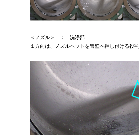
＜ノズル＞ ： 洗浄部
１方向は、ノズルヘットを管壁へ押し付ける役