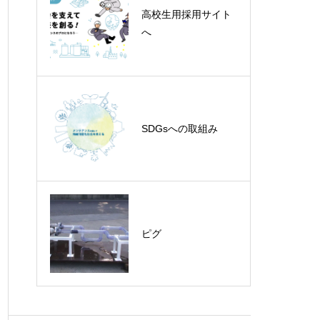
高校生用採用サイト
へ
ため池管理システ
ム・水門管理システ
ム
SDGsへの取組み
トルネード工法洗浄
ピグ