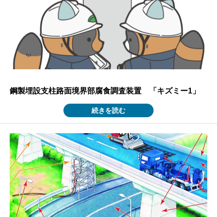
鋼製埋設支柱路面境界部腐食調査装置 「キズミー1」
続きを読む